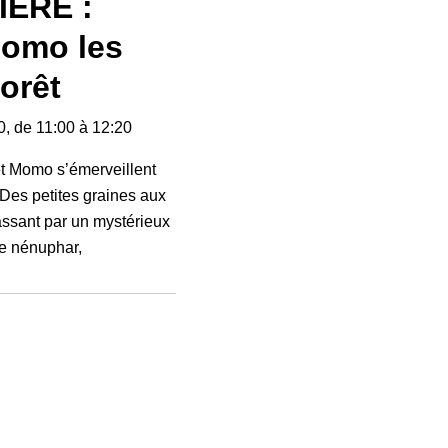
ERE :
Momo les
forêt
, de 11:00 à 12:20
 et Momo s’émerveillent
. Des petites graines aux
assant par un mystérieux
e nénuphar,